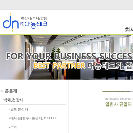
회
⊙ 흡음재
벽체,천장재
-일반천장재
-매다는(현수) 흡음재, BAFFLE
-벽체