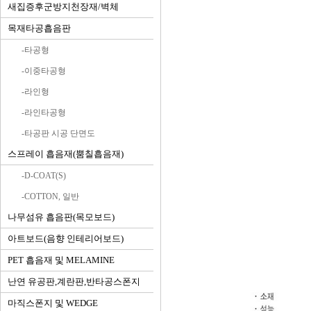
새집증후군방지천장재/벽체
목재타공흡음판
-타공형
-이중타공형
-라인형
-라인타공형
-타공판 시공 단면도
스프레이 흡음재(뿜칠흡음재)
-D-COAT(S)
-COTTON, 일반
나무섬유 흡음판(목모보드)
아트보드(음향 인테리어보드)
PET 흡음재 및 MELAMINE
난연 유공판,계란판,반타공스폰지
마직스폰지 및 WEDGE