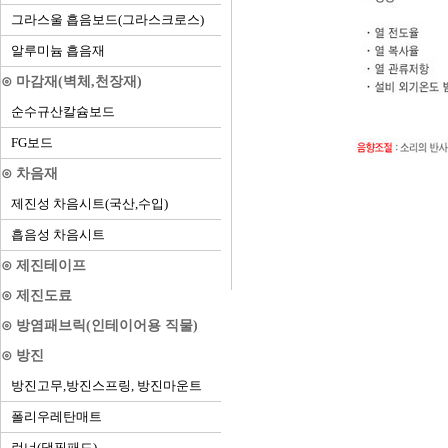
그라스울 흡음보드(그라스크로스)
알루미늄 흡음재
⊙ 마감재(벽체,천장재)
순수규산칼슘보드
FG보드
⊙ 차음재
제진성 차음시트(국산,수입)
흡음성 차음시트
⊙ 제진테이프
⊙ 제진도료
⊙ 방염패브릭(인테이어용 직물)
⊙ 방진
방진고무,방진스프링, 방진마운트
폴리우레탄매트
런너(댐핑패드)